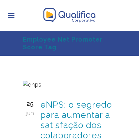
Employee Net Promoter
Score Tag
25
eNPS: o segredo
jun
para aumentar a
satisfação dos
colaboradores